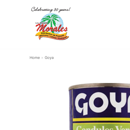
Skip
to
content
Home
»
Goya